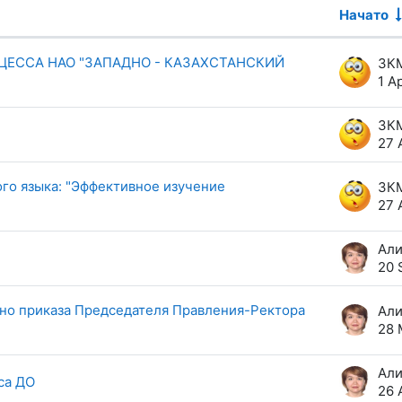
Начато
из 6 обсуждений
ЦЕССА НАО "ЗАПАДНО - КАЗАХСТАНСКИЙ
ЗК
1 A
ЗК
27 
го языка: "Эффективное изучение
ЗК
27 
20 
сно приказа Председателя Правления-Ректора
28 
са ДО
26 