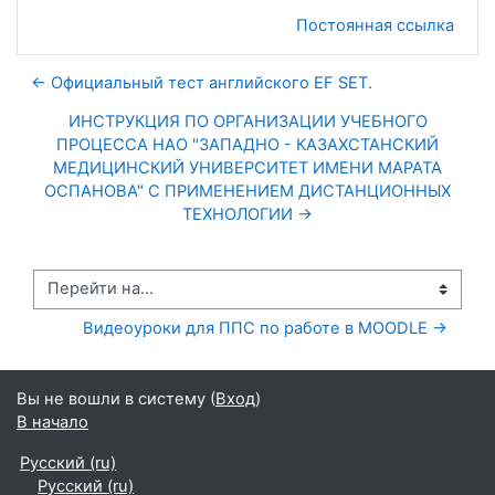
Постоянная ссылка
← Официальный тест английского EF SET.
ИНСТРУКЦИЯ ПО ОРГАНИЗАЦИИ УЧЕБНОГО
ПРОЦЕССА НАО "ЗАПАДНО - КАЗАХСТАНСКИЙ
МЕДИЦИНСКИЙ УНИВЕРСИТЕТ ИМЕНИ МАРАТА
ОСПАНОВА" С ПРИМЕНЕНИЕМ ДИСТАНЦИОННЫХ
ТЕХНОЛОГИИ →
Перейти на...
Видеоуроки для ППС по работе в MOODLE →
Вы не вошли в систему (
Вход
)
В начало
Русский ‎(ru)‎
Русский ‎(ru)‎