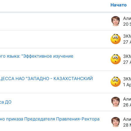
Начато
из 6 обсуждений
20 
ЗК
27 
го языка: "Эффективное изучение
ЗК
27 
ЦЕССА НАО "ЗАПАДНО - КАЗАХСТАНСКИЙ
ЗК
1 A
са ДО
26 
сно приказа Председателя Правления-Ректора
28 