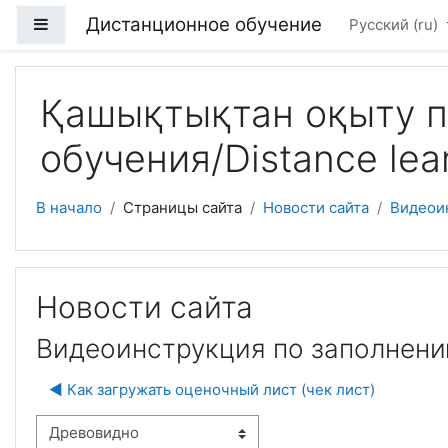
Перейти к основному содержанию
Дистанционное обучение
Боковая панель
Русский ‎(ru)‎
Қашықтықтан оқыту п
обучения/Distance lear
В начало
Страницы сайта
Новости сайта
Видеоин
Новости сайта
Видеоинструкция по заполнени
◀︎ Как загружать оценочный лист (чек лист)
м отображения