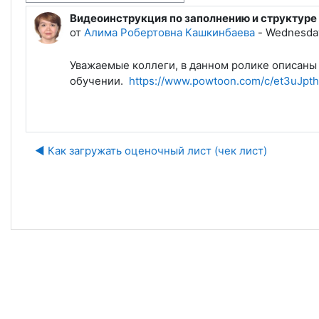
Видеоинструкция по заполнению и структуре
Количество ответов: 0
от
Алима Робертовна Кашкинбаева
-
Wednesday
Уважаемые коллеги, в данном ролике описаны
обучении.
https://www.powtoon.com/c/et3uJpt
◀︎ Как загружать оценочный лист (чек лист)
Пе