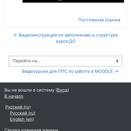
Постоянная ссылка
← Видеоинструкция по заполнению и структуре
курса ДО
Перейти на...
Видеоуроки для ППС по работе в MOODLE →
Вы не вошли в систему (
Вход
)
В начало
Русский ‎(ru)‎
Русский ‎(ru)‎
English ‎(en)‎
Сводка хранения данных