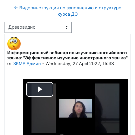
← Видеоинструкция по заполнению и структуре
курса ДО
Режим отображения
Информационный вебинар по изучению английского
Количество ответов: 0
языка: "Эффективное изучение иностранного языка"
от
ЗКМУ Админ
-
Wednesday, 27 April 2022, 15:33
Воспроизвести
видео