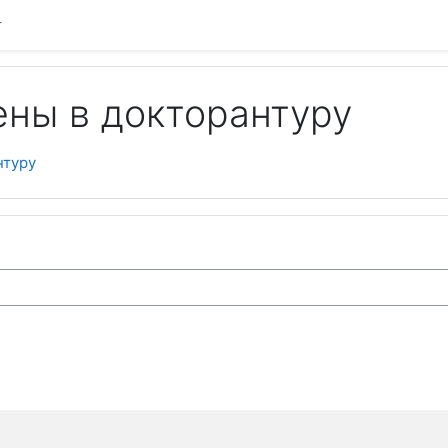
ены в докторантуру
нтуру