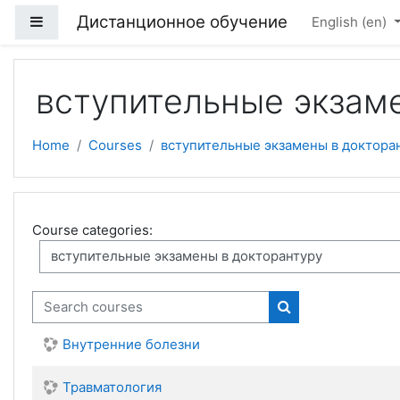
Skip to main content
Дистанционное обучение
Side panel
English ‎(en)‎
вступительные экзам
Home
Courses
вступительные экзамены в доктора
Course categories:
Search courses
Search courses
Внутренние болезни
Травматология