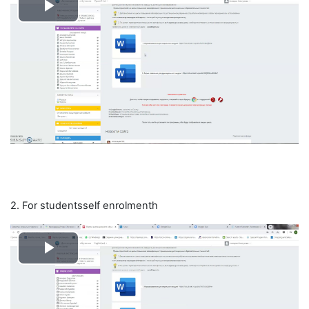
Воспроизвести
видео
2. For studentsself enrolmenth
Воспроизвести
видео