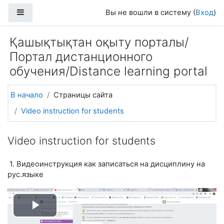
Перейти к основному содержанию
Боковая панель
Вы не вошли в систему (
Вход
)
Қашықтықтан оқыту порталы/
Портал дистанционного
обучения/Distance learning portal
В начало
Страницы сайта
Video instruction for students
Video instruction for students
1. Видеоинструкция как записаться на дисциплину на
рус.языке
Воспроизвести