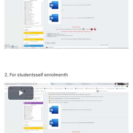
видео
2. For studentsself enrolmenth
Воспроизвести
видео