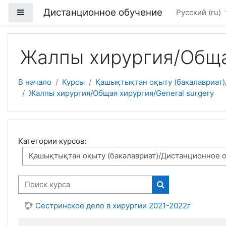
Перейти к основному содержанию
Дистанционное обучение
Боковая панель
Русский ‎(ru)‎
Жалпы хирургия/Общая
В начало
Курсы
Қашықтықтан оқыту (бакалавриат)/
Жалпы хирургия/Общая хирургия/General surgery
Категории курсов:
Поиск курса
Поиск курса
Сестринское дело в хирургии 2021-2022г