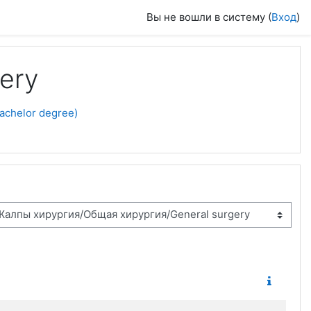
Вы не вошли в систему (
Вход
)
ery
achelor degree)