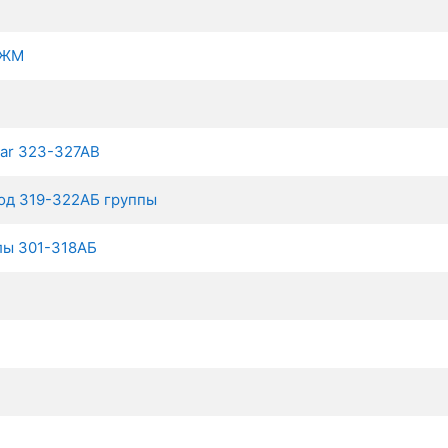
 ЖМ
ear 323-327AB
д 319-322АБ группы
ы 301-318АБ