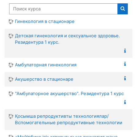
Поиск курса
Поиск
Гинекология в стационаре
Детская гинекология и сексуальное здоровье.
Резидентура 1 курс.
Амбулаторная гинекология
Акушерство в стационаре
"Амбулаторное акушерство". Резидентура 1 курс
Қосымша репродуктивты технологиялар/
Вспомогательные репродуктивные технологии
«Мейірбике ісі» мамандығына акушерия және