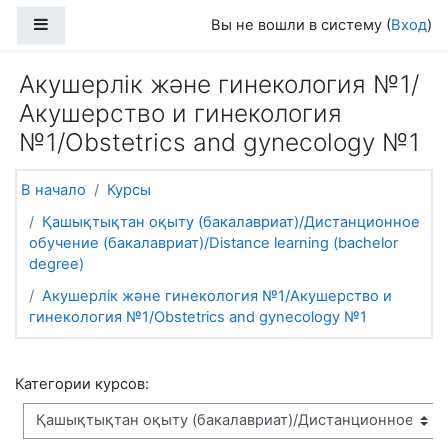
Перейти к основному содержанию
Боковая панель
Вы не вошли в систему (
Вход
)
Акушерлік және гинекология №1/
Акушерство и гинекология
№1/Obstetrics and gynecology №1
В начало
Курсы
Қашықтықтан оқыту (бакалавриат)/Дистанционное
обучение (бакалавриат)/Distance learning (bachelor
degree)
Акушерлік және гинекология №1/Акушерство и
гинекология №1/Obstetrics and gynecology №1
Категории курсов: