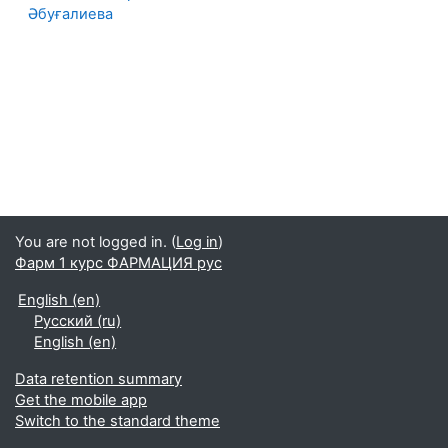
Әбуғалиева
You are not logged in. (
Log in
)
Фарм 1 курс ФАРМАЦИЯ рус
English ‎(en)‎
Русский ‎(ru)‎
English ‎(en)‎
Data retention summary
Get the mobile app
Switch to the standard theme