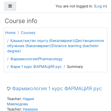
Skip to main content
Side panel
You are not logged in. (
Log in
)
Course info
Home
Courses
Қашықтықтан оқыту (бакалавриат)/Дистанционное
обучение (бакалавриат)/Distance learning (bachelor
degree)
Фармакология/Pharmacology
Фарм 1 курс ФАРМАЦИЯ рус
Summary
Фармакология 1 курс ФАРМАЦИЯ рус
Teacher:
Надия
Мавлюдова
Teacher:
Назерке