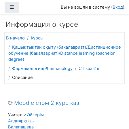
Перейти к основному содержанию
Боковая панель
Вы не вошли в систему (
Вход
)
Информация о курсе
В начало
Курсы
Қашықтықтан оқыту (бакалавриат)/Дистанционное
обучение (бакалавриат)/Distance learning (bachelor
degree)
Фармакология/Pharmacology
СТ каз 2 к
Описание
Moodle стом 2 курс каз
Учитель:
Әйгерім
Алдиярқызы
Балапашева