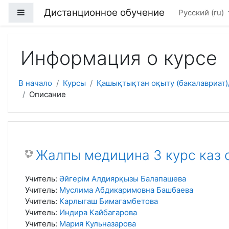
Перейти к основному содержанию
Дистанционное обучение
Боковая панель
Русский ‎(ru)‎
Информация о курсе
В начало
Курсы
Қашықтықтан оқыту (бакалавриат)/
Описание
Жалпы медицина 3 курс каз
Учитель:
Әйгерім Алдиярқызы Балапашева
Учитель:
Муслима Абдикаримовна Башбаева
Учитель:
Карлыгаш Бимагамбетова
Учитель:
Индира Кайбагарова
Учитель:
Мария Кульназарова