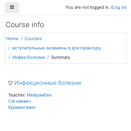
Skip to main content
Side panel
You are not logged in. (
Log in
)
Course info
Home
Courses
вступительные экзамены в докторантуру
Инфек.болезни
Summary
Инфекционные болезни
Teacher:
Мейрамбек
Сагнаевич
Курмангазин