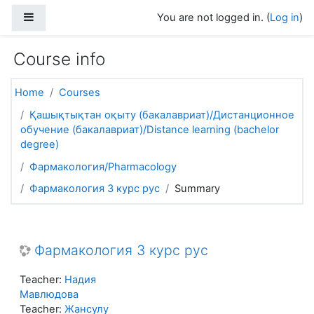
Skip to main content
Side panel
You are not logged in. (
Log in
)
Course info
Home
Courses
Қашықтықтан оқыту (бакалавриат)/Дистанционное
обучение (бакалавриат)/Distance learning (bachelor
degree)
Фармакология/Pharmacology
Фармакология 3 курс рус
Summary
Фармакология 3 курс рус
Teacher:
Надия
Мавлюдова
Teacher:
Жансулу