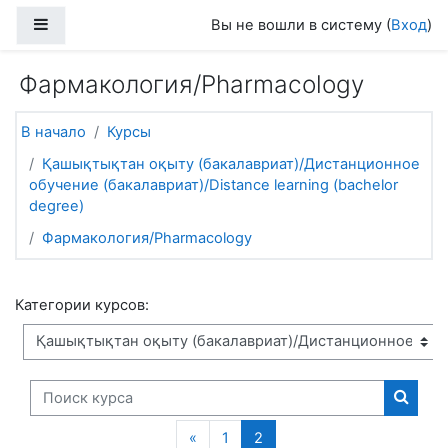
Перейти к основному содержанию
Боковая панель
Вы не вошли в систему (
Вход
)
Фармакология/Pharmacology
В начало
Курсы
Қашықтықтан оқыту (бакалавриат)/Дистанционное
обучение (бакалавриат)/Distance learning (bachelor
degree)
Фармакология/Pharmacology
Категории курсов:
Поиск курса
Поиск
Предыдущая страница
(текущая)
«
1
2