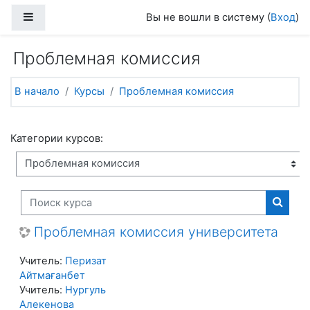
Перейти к основному содержанию
Боковая панель
Вы не вошли в систему (
Вход
)
Проблемная комиссия
В начало
Курсы
Проблемная комиссия
Категории курсов:
Поиск курса
Поиск
Проблемная комиссия университета
Учитель:
Перизат
Айтмағанбет
Учитель:
Нургуль
Алекенова