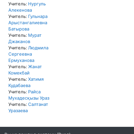
Учитель:
Нургуль
Алекенова
Учитель:
Гульнара
Арыстангалиевна
Батырова
Учитель:
Мурат
Джаканов
Учитель:
Людмила
Сергеевна
Ермуханова
Учитель:
Жанат
Комекбай
Учитель:
Хатимя
Кудабаева
Учитель:
Райса
Мухадесқызы Ураз
Учитель:
Салтанат
Уразаева